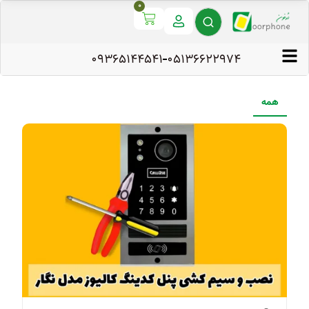
0
09365144541
۰۵۱۳۶۶۲۲۹۷۴
همه