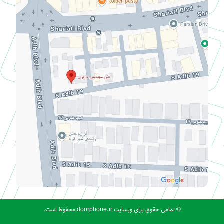
© تمامی حقوق برای وبسایت doorphone.ir محفوظ است.