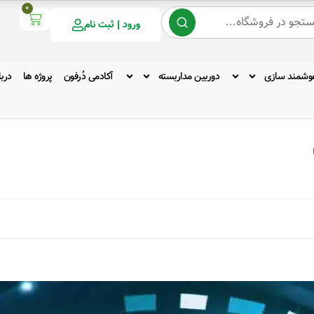
0
ورود | ثبت نام
وشمند سازی
دوربین مداربسته
آکادمی دُرفون
پروژه ها
دربا