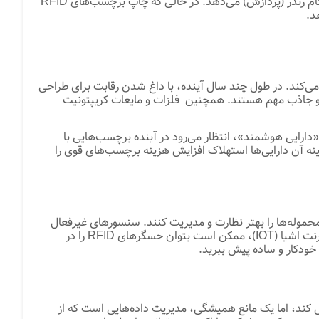
همچنین، شرکت‌هایی هستند که روی فناوری چاپ سه بعدی کار می‌کنند که امکان چاپ مستقیم لوازم الکترونیکی در محصولات را به هنگام رندر (پردازش) می‌دهد. در حالی که چاپ برچسب‌های RFID
د.
‌کند. در طول چند سال آینده، با داغ شدن رقابت برای طراحی
یم. آنتن های تگ RFID برای دریافت سیگنال های RF در اطراف مواد انکساری و جاذب مهم هستند. همچنین فلزات و مایعات کریپتونیت
ارایی هوشمند»، انتظار می‌رود در آینده برچسب‌هایی با
هزینه آن دارایی‌ها استهلاک افزایش هزینه برچسب‌های قوی را
 محموله‌ها را بهتر نظارت و مدیریت کنند. سنسورهای غیرفعال
دما، رطوبت، فشار، ارتعاش و سایر عوامل با RFID ترکیب می‌شوند تا اطلاعات بیشتری را به شرکت ارائه دهند. با کاربردهای پیشرفته اینترنت اشیا (IOT)، ممکن است بتوان حسگرهای RFID را در
 خودکار و ساده پیش ببرید.
فعال کند، اما یک مانع همیشگی، مدیریت داده‌هایی است که از