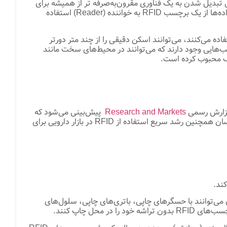
رشد و گسترش است زیرا صنایع و شرکت‌های بیشتری در این فناوری سرمایه گذاری می کنند. در نتیجه، RFID در حال تبدیل شدن به یک فناوری مقرون‌به‌صرفه تر از همیشه برای
حل چالش‌های کسب و کار در دنیای واقعی است. فناوری RFID (شناسایی فرکانس رادیویی) از میدان‌های الکترومغناطیسی برای انتقال داده‌ها از یک برچسب RFID به خواننده (Reader) استفاده
 اسکنرها، Readerهای RFID برای دریافت اسکن مستقیماً به یک برچسب اشاره نمی‌کنند. درعوض، افرادی که از RFID استفاده می‌کنند، می‌توانند اسکن دقیقی را از چند متر دورتر
 به محیط‌های خاصی محدود می‌شد، اکنون برچسب‌هایی وجود دارند که می‌توانند در محیط‌های سخت مانند
Research and Markets
پیش‌بینی می‌شود که
رشد جهانی برچسب‌های RFID دارای نرخ رشد سالانه 11 درصدی تا سال 2025 باشد؛ این یک ارزیابی 18.94 میلیارد دلاری است. کارشناسان همچنین رشد سریع استفاده از RFID در بازار دارویی برای
ازک و انعطاف‌پذیر کمک کرده است که اکنون می‌توانند با حسگرهای چاپی، باتری‌های چاپی، سلول‌های
حل چاپ کنند.