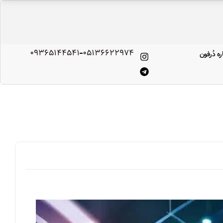
09365144541
۰۵۱۳۶۶۲۲۹۷۴
ره‌ دُرفون