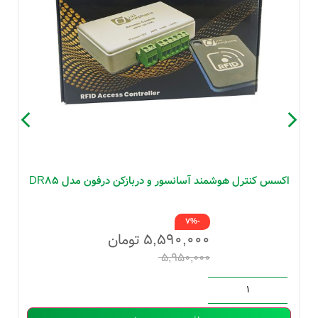
اکسس کنترل هوشمند آسانسور و دربازکن درفون مدل DR85
-7%
۵,۵۹۰,۰۰۰
تومان
۵,۹۵۰,۰۰۰