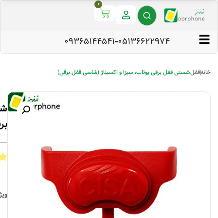
0
09365144541
۰۵۱۳۶۶۲۲۹۷۴
خانه
قفل
شستی قفل برقی یوتاب، سیزا و اکسیناژ (شاسی قفل برقی)
شس
بر
ویژ