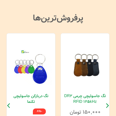
پرفروش‌ترین‌ها
تگ جاسوئیچی چرمی DR2
تگ دربازکن جاسوئیچی
RFID 125kHz
تکنما
۱۵۰,۰۰۰
تومان
-8%