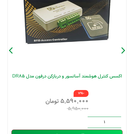
اکسس کنترل هوشمند آسانسور و دربازکن درفون مدل DR85
-7%
۵,۵۹۰,۰۰۰
تومان
۵,۹۵۰,۰۰۰