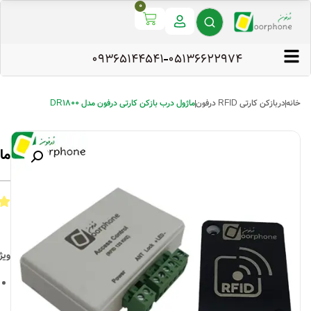
0
09365144541
۰۵۱۳۶۶۲۲۹۷۴
خانه
دربازکن کارتی RFID درفون
ماژول درب بازکن کارتی درفون مدل DR1800
ماژ
ویژ