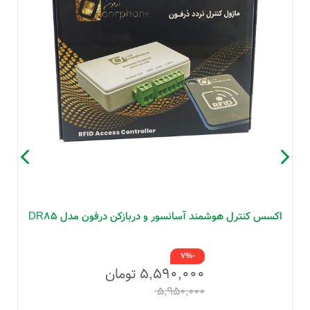
اکسس کنترل هوشمند آسانسور و دربازکن درفون مدل DR85
-7%
۵,۵۹۰,۰۰۰
تومان
۵,۹۵۰,۰۰۰