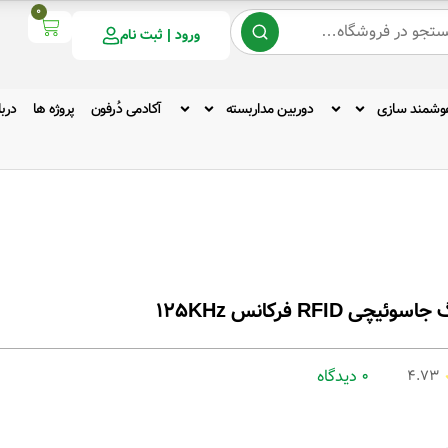
0
ورود | ثبت نام
وشمند سازی
دوربین مداربسته
آکادمی دُرفون
پروژه ها
دربا
اسوئیچی RFID فرکانس 125KHz
0 دیدگاه
4.73