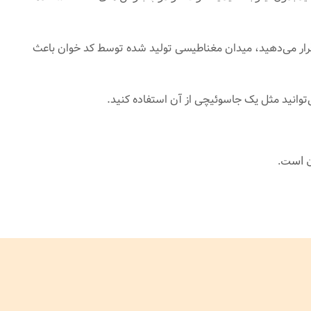
یچی TAG-RFID فرکانس ۱۲۵Khz، دارای یک مدار الکترونیکی است. زمانی که شما تگ را در نزدیکی کدخوان ( RFID Reader ) قرار می‌دهید، میدان مغناطیسی تولید شده توسط کد خوان باعث
توانید مثل یک جاسوئیچی از آن استفاده کنید.