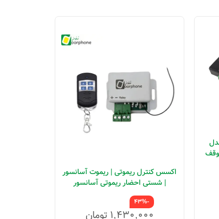
دل
توقف
اکسس کنترل ریموتی | ریموت آسانسور
اکسس
| شستی احضار ریموتی آسانسور
-7%
-43%
,۰۰۰
۱,۴۳۰,۰۰۰
تومان