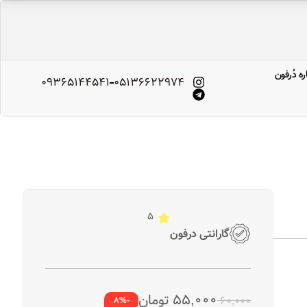
ره‌ دُرفون
09365144541
۰۵۱۳۶۶۲۲۹۷۴
5
گارانتی درفون
۵۵,۰۰۰
تومان
۶۰,۰۰۰
-8%