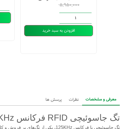
۵,۹۵۰,۰۰۰
ید
افزودن به سبد خرید
معرفی و مشخصات
نظرات
پرسش ها
تگ جاسوئیچی RFID فرکانس 125KHz