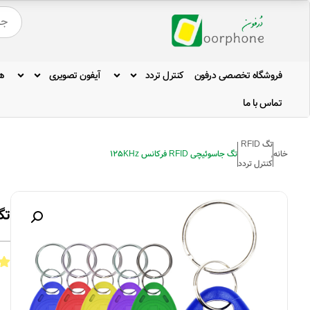
فروشگاه تخصصی درفون
کنترل تردد
آیفون تصویری
ه
تماس با ما
تگ RFID
خانه
,
تگ جاسوئیچی RFID فرکانس 125KHz
کنترل تردد
تگ ج