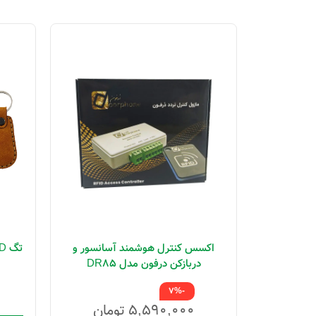
ا و اکسیناژ
اکسس کنترل هوشمند آسانسور و
ی)
دربازکن درفون مدل DR85
ن
-7%
۵,۵۹۰,۰۰۰
تومان