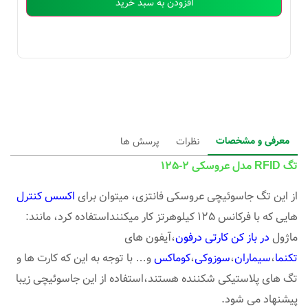
افزودن به سبد خرید
معرفی و مشخصات
نظرات
پرسش ها
تگ RFID مدل عروسکی 2-125
از این تگ جاسوئیچی عروسکی فانتزی، میتوان برای
اکسس کنترل
هایی که با فرکانس 125 کیلوهرتز کار میکننداستفاده کرد، مانند:
ماژول
در باز کن کارتی درفون
،آیفون های
تکنما
،
سیماران
،
سوزوکی
،
کوماکس
و… با توجه به این که کارت ها و
تگ های پلاستیکی شکننده هستند،استفاده از این جاسوئیچی زیبا
پیشنهاد می شود.