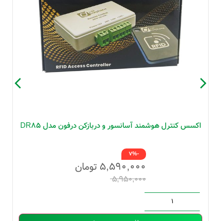
اکسس کنترل هوشمند آسانسور و دربازکن درفون مدل DR85
-7%
۵,۵۹۰,۰۰۰
تومان
۵,۹۵۰,۰۰۰