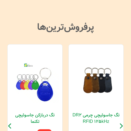
پرفروش‌ترین‌ها
تگ جاسوئیچی چرمی DR2
تگ دربازکن جاسوئیچی
RFID 125kHz
تکنما