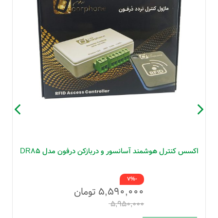
اکسس کنترل هوشمند آسانسور و دربازکن درفون مدل DR85
-7%
۵,۵۹۰,۰۰۰
تومان
۵,۹۵۰,۰۰۰