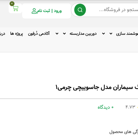
0
ورود | ثبت نام
وشمند سازی
دوربین مداربسته
آکادمی دُرفون
پروژه ها
دربا
 سیماران مدل جاسوییچی چرمی1
0 دیدگاه
4.73
گی های محصول