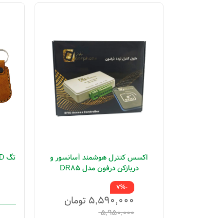
ا و اکسیناژ
اکسس کنترل هوشمند آسانسور و
ی)
دربازکن درفون مدل DR85
ن
-7%
۵,۵۹۰,۰۰۰
تومان
۵,۹۵۰,۰۰۰