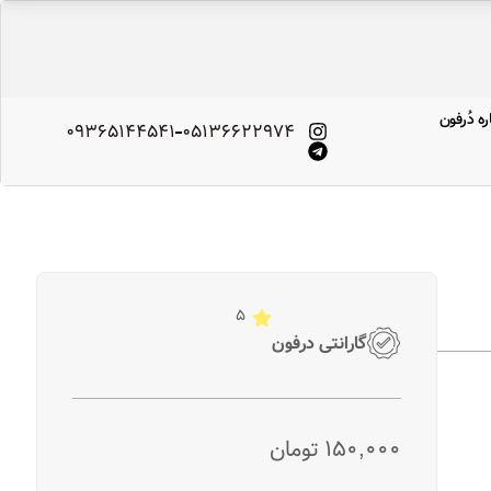
ره‌ دُرفون
09365144541
۰۵۱۳۶۶۲۲۹۷۴
5
گارانتی درفون
۱۵۰,۰۰۰
تومان