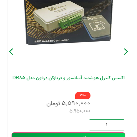
اکسس کنترل هوشمند آسانسور و دربازکن درفون مدل DR85
-7%
۵,۵۹۰,۰۰۰
تومان
۵,۹۵۰,۰۰۰