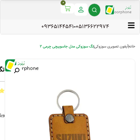
0
09365144541
۰۵۱۳۶۶۲۲۹۷۴
خانه
آیفون تصویری سوزوکی
تگ سوزوکی مدل جاسوییچی چرمی 2
تگ
ویژ