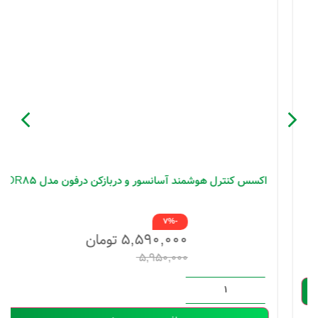
اکسس کنترل هوشمند آسانسور و دربازکن درفون مدل DR85
-7%
۵,۵۹۰,۰۰۰
تومان
۵,۹۵۰,۰۰۰