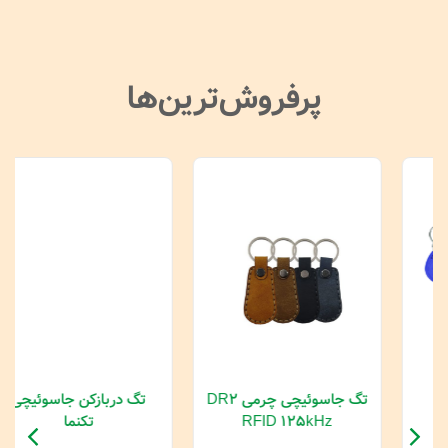
پرفروش‌ترین‌ها
تگ جاسوئیچی چرمی DR2
تگ دربازکن جاسوئیچی
RFID 125kHz
تکنما