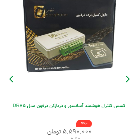
اکسس کنترل هوشمند آسانسور و دربازکن درفون مدل DR85
-7%
۵,۵۹۰,۰۰۰
تومان