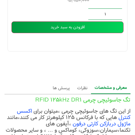
۵,۹۵۰,۰۰۰
افزودن به سبد خرید
معرفی و مشخصات
نظرات
پرسش ها
تگ جاسوئیچی چرمی RFID 125kHz DR1
از این تگ های جاسوئیچی چرمی ،میتوان برای
اکسس
کنترل
هایی که با فرکانس 125 کیلوهرتز کار می کنند،مانند
ماژول دربازکن کارتی درفون
،آیفون های
تکنما،سیماران،سوزوکی، کوماکس و … ، و سایر محصولات