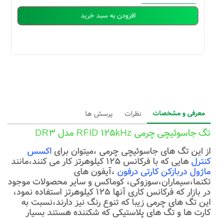
افزودن به سبد خرید
معرفی و مشخصات
نظرات
پرسش ها
تگ جاسوئیچی چرمی RFID 125kHz مدل DR3
از این تگ های جاسوئیچی چرمی ،میتوان برای
اکسس
کنترل
هایی که با فرکانس 125 کیلوهرتز کار می کنند،مانند
ماژول دربازکن کارتی درفون
،آیفون های
تکنما،سیماران،سوزوکی، کوماکس و سایر محصولات موجود
در بازار که فرکانس کاری آنها 125 کیلوهرتز استفاده نمود،
این تگ های چرمی زیبا که تنوع رنگ نیز دارند،نسبت به
کارت ها و تگ های پلاستیکی که شکننده هستند بسیار