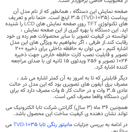
از محبوبیت خاصی برخوردار است.
صفحه نمایش این دستگاه ، همانطور که از نام مدل آن
پیداست (TVD-1035) 3.5 اینچ است. حتما نام و تعریف
های تکنولوژی TFT روی صفحه نمایش های LCD را شنیده
اید. این دستگاه با بهره گیری از این صفحه نمایش ،
توانسته در کیفیت تصویر با سایر محصولات هم رده ی خود
رقابت کند.از طرفی ، اگر بخواهیم به ویژگی های این مدل
اشاره کنیم ، می توان به حافظه داخلی برای ذخیره 200
تصویر و قابلیت نصب کارت حافظه خارجی جهت ذخیره
1024 تصویر و 256 ویدئوی 15 ثانیه ای با صدای مراجعه
کننده اشاره کرد.
دیگر قابلیتی که تا به امروز به آن کمتر اشاره می شد ،
مصرف برق آیفون های تصویری بود که این مدل در حالت
عادی 3.5 وات و در حالت کار 5 وات مصرف دارد که برای
این دستگاه واقعا مصرف کمی است.
همچنین 36 ماه (3 سال) گارانتی شرکت تابا الکترونیک می
تواند نشان دهنده ی کیفیت ساخت این محصول باشد.
در ادامه به بررسی جزئیات
مانیتور رنگی تابا TVD-1035
می
پردازیم.