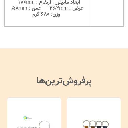
ابعاد مانیتور : ارتفاع : 170mm
عرض : 252mm عمق : 58mm
وزن: 680 گرم
پرفروش‌ترین‌ها