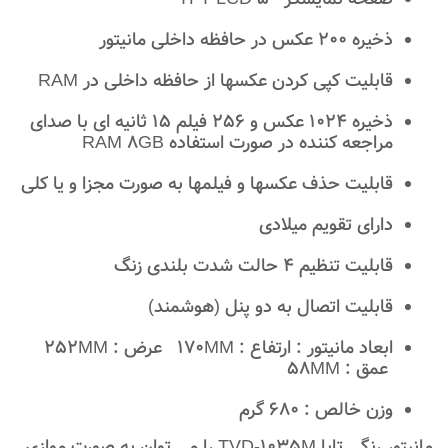
ذخیره 200 عکس در حافظه داخلی مانیتور
قابلیت کپی کردن عکسها از حافظه داخلی در RAM
ذخیره 1024 عکس و 256 فیلم 15 ثانیه ای با صدای
مراجعه کننده در صورت استفاده RAM 8GB
قابلیت حذف عکسها و فیلمها به صورت مجزا و یا کلی
دارای تقویم میلادی
قابلیت تنظیم 4 حالت شدت بلندی زنگ
قابلیت اتصال به دو پنل (هوشمند)
ابعاد مانیتور : ارتفاع : 170MM عرض : 252MM
عمق : 58MM
وزن خالص : 680 گرم
مانیتور رنگی تابا TVD-1035M را می توان به صورت موازی