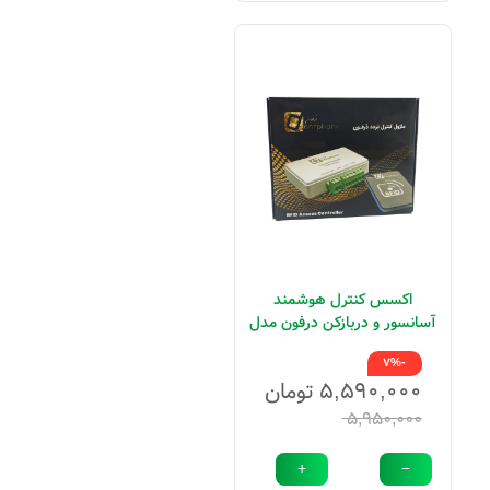
اکسس کنترل هوشمند
آسانسور و دربازکن درفون مدل
DR85
-7%
۵,۵۹۰,۰۰۰
تومان
۵,۹۵۰,۰۰۰
+
−