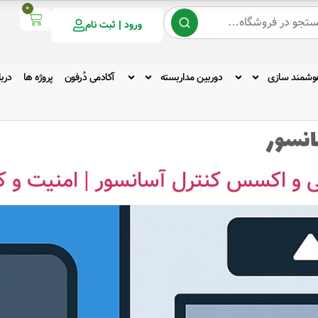
0
ورود | ثبت نام
وشمند سازی
دوربین مداربسته
آکادمی دُرفون
پروژه ها
دربا
انسور
تی و اکسس کنترل آسانسور | امنیت و 