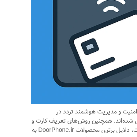
 امنیت و مدیریت هوشمند تردد در
رسی شده‌اند. همچنین روش‌های تعریف کارت و
تگ، قابلیت کنترل از طریق موبایل و تفاوت آن‌ها با سیستم‌های ریموتی شرح داده شده است. در نهایت، دلایل برتری محصولات DoorPhone.ir به