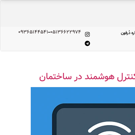
09365144541
۰۵۱۳۶۶۲۲۹۷۴
ره‌ دُرفون
کنترل هوشمند در ساختمان