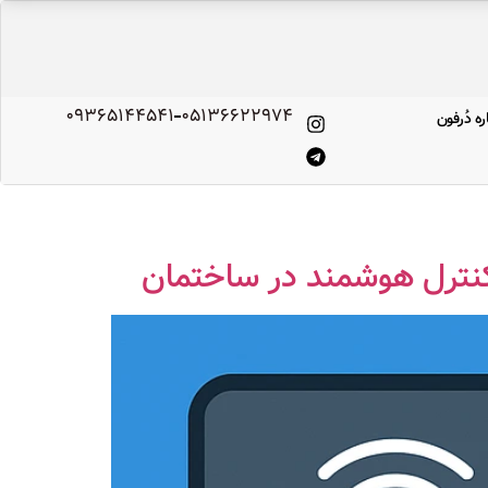
09365144541
۰۵۱۳۶۶۲۲۹۷۴
ره‌ دُرفون
کنترل هوشمند در ساختمان