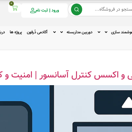
0
ورود | ثبت نام
وشمند سازی
دوربین مداربسته
آکادمی دُرفون
پروژه ها
دربا
تی و اکسس کنترل آسانسور | امنیت و 