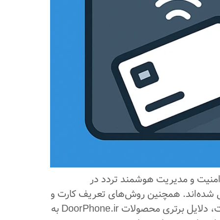
 امنیت و مدیریت هوشمند تردد در
رسی شده‌اند. همچنین روش‌های تعریف کارت و
تگ، قابلیت کنترل از طریق موبایل و تفاوت آن‌ها با سیستم‌های ریموتی شرح داده شده است. در نهایت، دلایل برتری محصولات DoorPhone.ir به