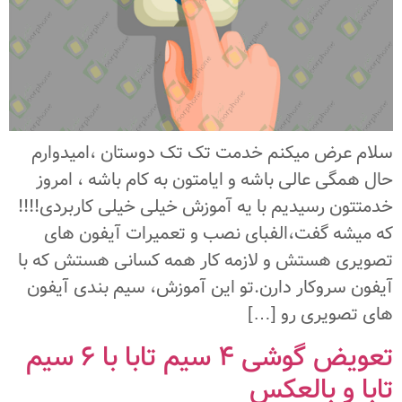
سلام عرض میکنم خدمت تک تک دوستان ،امیدوارم
حال همگی عالی باشه و ایامتون به کام باشه ، امروز
خدمتتون رسیدیم با یه آموزش خیلی خیلی کاربردی!!!!
که میشه گفت،الفبای نصب و تعمیرات آیفون های
تصویری هستش و لازمه کار همه کسانی هستش که با
آیفون سروکار دارن.تو این آموزش، سیم بندی آیفون
های تصویری رو […]
تعویض گوشی 4 سیم تابا با 6 سیم
تابا و بالعکس