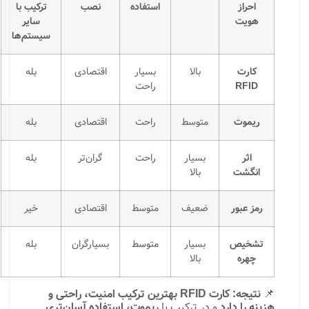
احراز
استفاده
نصب
ترکیب با
هویت
سایر
سیستم‌ها
کارت
بالا
بسیار
اقتصادی
بله
RFID
راحت
ریموت
متوسط
راحت
اقتصادی
بله
اثر
بسیار
راحت
گران‌تر
بله
انگشت
بالا
رمز عبور
ضعیف
متوسط
اقتصادی
خیر
تشخیص
بسیار
متوسط
بسیارگران
بله
چهره
بالا
📌
نتیجه:
کارت RFID بهترین ترکیب امنیت، راحتی و
هزینه را دارد
و در ترکیب با
ریموت، استفاده آسان‌تری